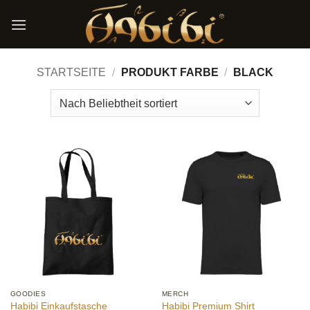
Zum
Inhalt
springen
STARTSEITE
/
PRODUKT FARBE
/
BLACK
GOODIES
MERCH
Habibi Einkaufstasche
Habibi Premium Shirt